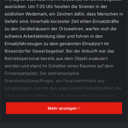
ausrücken. Um 7:35 Uhr heulten die Sirenen in der
südlichen Wedemark, ein Zeichen dafür, dass Menschen in
Gefahr sind. Innerhalb kürzester Zeit eilten Einsatzkräfte
zu den Gerätehäusern der Ortswehren, warfen sich die
schwere Arbeitskleidung über und fuhren in den
Einsatzfahrzeugen zu dem genannten Einsatzort im
Bissendorfer Gewerbegebiet. Bei der Ankunft war das
Betriebspersonal bereits aus dem Objekt evakuiert
worden und stand im Schatten eines Baumes auf dem
Firmenparkplatz. Der betriebseigene
Brandschutzbeauftragte, ein Feuerwehrmann aus
Langenhagen, konnte den angerückten Einsatzkräften die
Lage schnell schildern. Durch Wasserdampf aus einem
Geschirrspüler wurde die Brandmeldeanlage (BMA)
Mehr anzeigen
ausgelöst. Eine gemeinschaftliche Begehung des
Gebäudekomplexes durch die anwesenden Kameraden
aus Bissendorf und Wennebostel sollte eine Gefährdung