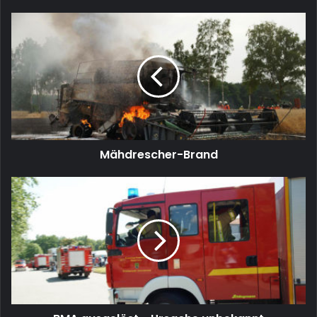
ausschließen, die verbleibenden Einsatzkräfte warteten
unterdessen in voller Montur und zum Teil in Atemschutz-
Ausrüstung in den Fahrzeugen auf ihren möglichen
Einsatz im Gebäude. Nachdem eine Gefahr
ausgeschlossen werden konnte, wurde auch die BMA
letztlich wieder zurückgesetzt. Nach 25 Minuten konnte
der Einsatz beendet werden. [tbc]
Mähdrescher-Brand