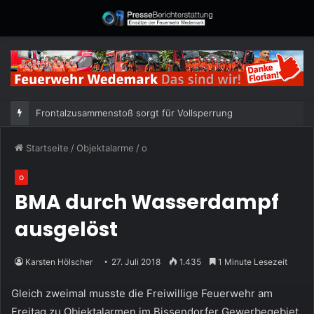
Frontalzusammenstoß sorgt für Vollsperrung
Startseite
/
Objektalarme
/
o
o
BMA durch Wasserdampf
ausgelöst
Karsten Hölscher
27. Juli 2018
1.435
1 Minute Lesezeit
Gleich zweimal musste die Freiwillige Feuerwehr am
Freitag zu Objektalarmen im Bissendorfer Gewerbegebiet