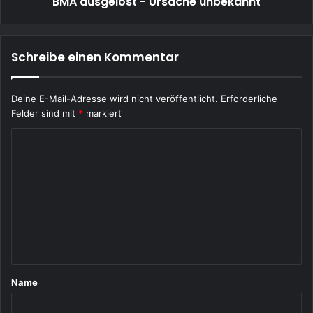
BMA ausgelöst - Ursache unbekannt
Schreibe einen Kommentar
Deine E-Mail-Adresse wird nicht veröffentlicht.
Erforderliche
Felder sind mit
*
markiert
K
o
m
m
e
n
t
Name
a
r