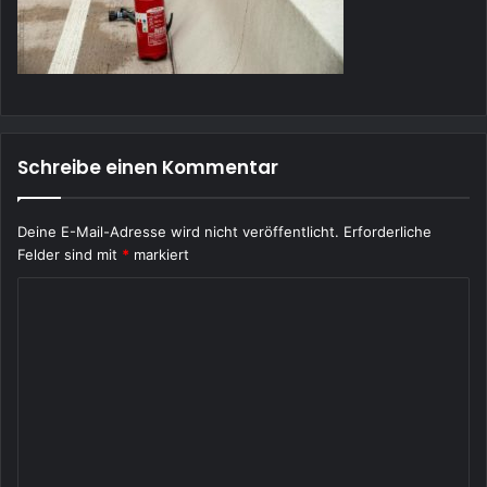
Schreibe einen Kommentar
Deine E-Mail-Adresse wird nicht veröffentlicht.
Erforderliche
Felder sind mit
*
markiert
K
o
m
m
e
n