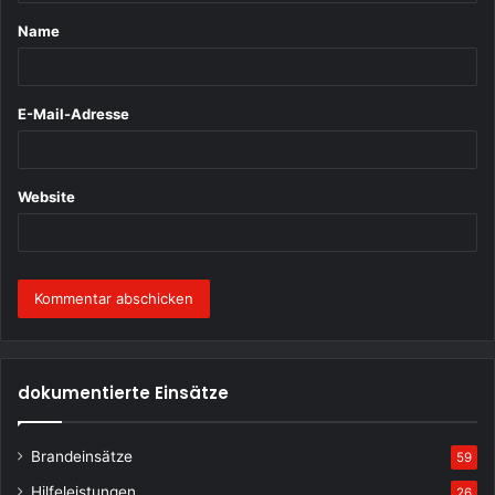
t
Name
a
r
*
E-Mail-Adresse
Website
dokumentierte Einsätze
Brandeinsätze
59
Hilfeleistungen
26