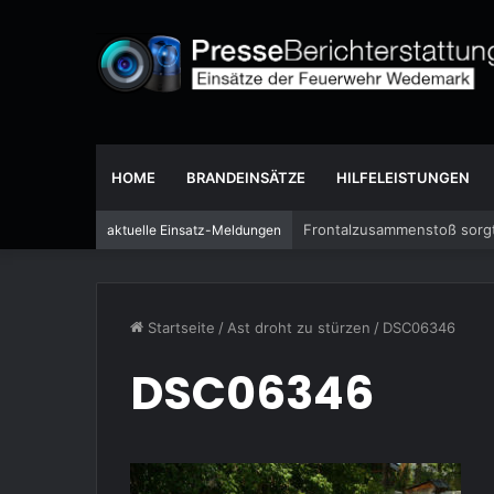
HOME
BRANDEINSÄTZE
HILFELEISTUNGEN
Frontalzusammenstoß sorgt
aktuelle Einsatz-Meldungen
Startseite
/
Ast droht zu stürzen
/
DSC06346
DSC06346