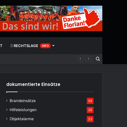
T
RECHTSLAGE
INFO
Suchen
nach
dokumentierte Einsätze
Brandeinsätze
59
Hilfeleistungen
26
Objektalarme
23