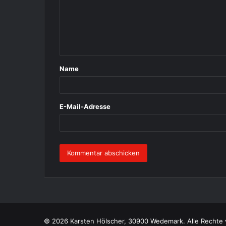
m
e
n
t
Name
a
r
*
E-Mail-Adresse
© 2026 Karsten Hölscher, 30900 Wedemark. Alle Rechte 