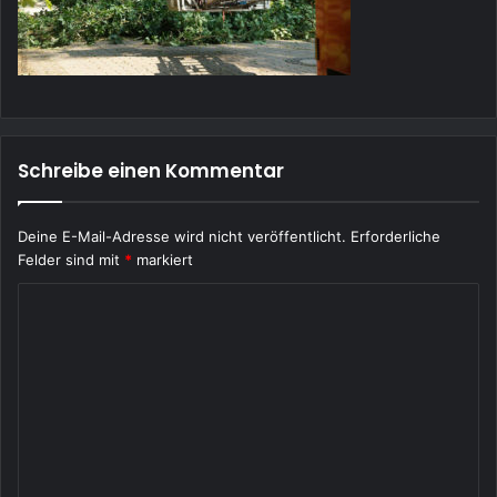
Schreibe einen Kommentar
Deine E-Mail-Adresse wird nicht veröffentlicht.
Erforderliche
Felder sind mit
*
markiert
K
o
m
m
e
n