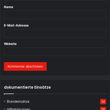
t
Name
a
r
*
E-Mail-Adresse
Website
dokumentierte Einsätze
Brandeinsätze
59
Hilfeleistungen
26