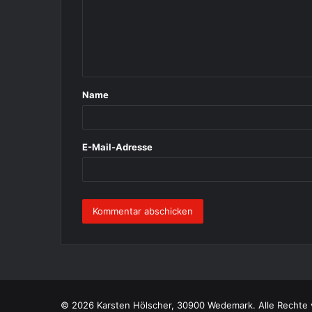
m
e
n
t
Name
a
r
*
E-Mail-Adresse
© 2026 Karsten Hölscher, 30900 Wedemark. Alle Rechte 