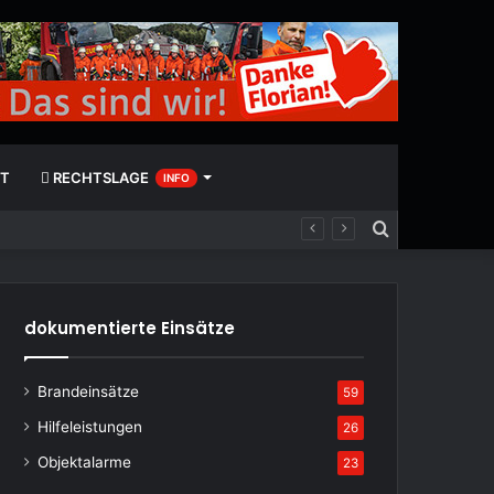
T
RECHTSLAGE
INFO
Suchen
nach
dokumentierte Einsätze
Brandeinsätze
59
Hilfeleistungen
26
Objektalarme
23