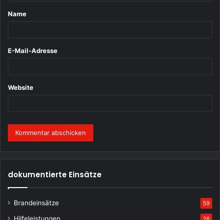
t
Name
a
r
*
E-Mail-Adresse
Website
dokumentierte Einsätze
Brandeinsätze
59
Hilfeleistungen
26