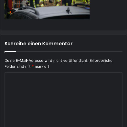
Schreibe einen Kommentar
Deine E-Mail-Adresse wird nicht veröffentlicht.
Erforderliche
Felder sind mit
*
markiert
K
o
m
m
e
n