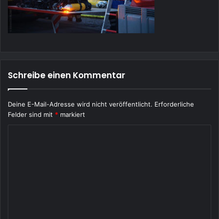
Schreibe einen Kommentar
Deine E-Mail-Adresse wird nicht veröffentlicht.
Erforderliche
Felder sind mit
*
markiert
K
o
m
m
e
n