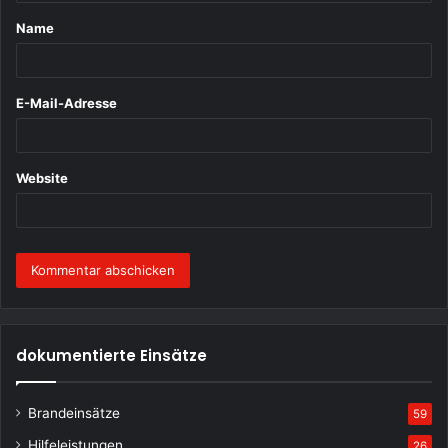
t
Name
a
r
*
E-Mail-Adresse
Website
dokumentierte Einsätze
Brandeinsätze
59
Hilfeleistungen
26