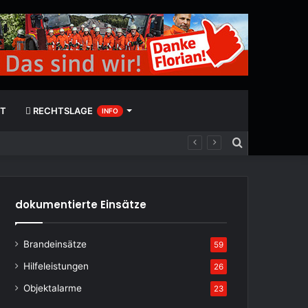
T
RECHTSLAGE
INFO
Suchen
nach
dokumentierte Einsätze
Brandeinsätze
59
Hilfeleistungen
26
Objektalarme
23