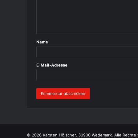
m
e
n
t
Name
a
r
*
E-Mail-Adresse
© 2026 Karsten Hölscher, 30900 Wedemark. Alle Rechte 