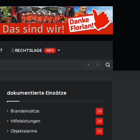
T
RECHTSLAGE
INFO
Suchen
nach
dokumentierte Einsätze
Brandeinsätze
59
Hilfeleistungen
26
Objektalarme
23