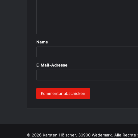
m
e
n
t
Name
a
r
*
E-Mail-Adresse
© 2026 Karsten Hölscher, 30900 Wedemark. Alle Rechte 