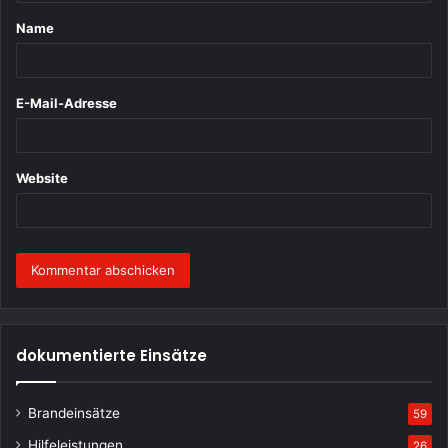
t
Name
a
r
*
E-Mail-Adresse
Website
dokumentierte Einsätze
Brandeinsätze
59
Hilfeleistungen
26