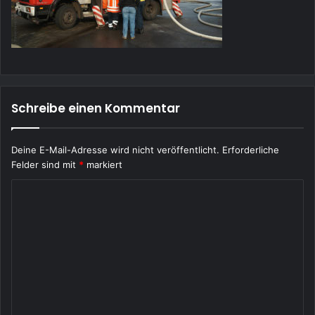
Schreibe einen Kommentar
Deine E-Mail-Adresse wird nicht veröffentlicht.
Erforderliche
Felder sind mit
*
markiert
K
o
m
m
e
n