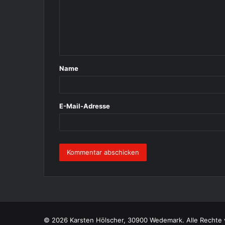
m
e
n
t
Name
a
r
*
E-Mail-Adresse
© 2026 Karsten Hölscher, 30900 Wedemark. Alle Rechte 