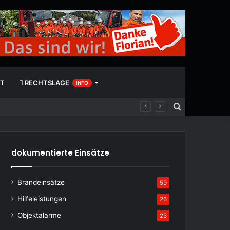
T
RECHTSLAGE
INFO
Suchen
nach
dokumentierte Einsätze
Brandeinsätze
59
Hilfeleistungen
26
Objektalarme
23