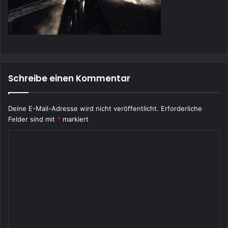
Schreibe einen Kommentar
Deine E-Mail-Adresse wird nicht veröffentlicht.
Erforderliche
Felder sind mit
*
markiert
K
o
m
m
e
n