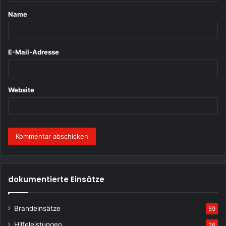
t
Name
a
r
*
E-Mail-Adresse
Website
dokumentierte Einsätze
Brandeinsätze
59
Hilfeleistungen
26