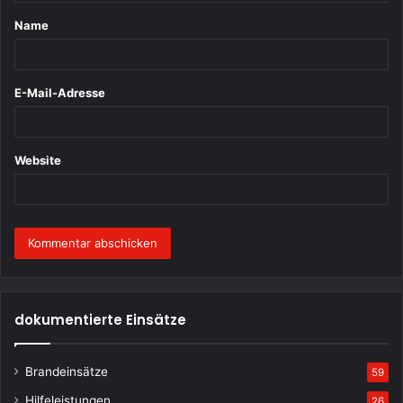
t
Name
a
r
*
E-Mail-Adresse
Website
dokumentierte Einsätze
Brandeinsätze
59
Hilfeleistungen
26