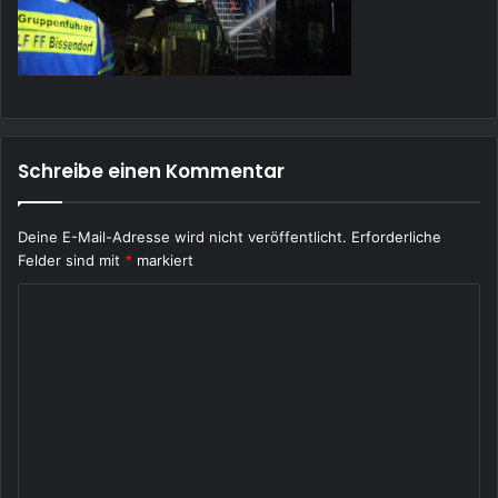
Schreibe einen Kommentar
Deine E-Mail-Adresse wird nicht veröffentlicht.
Erforderliche
Felder sind mit
*
markiert
K
o
m
m
e
n