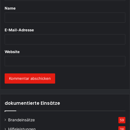
t
Name
a
r
*
E-Mail-Adresse
Website
dokumentierte Einsätze
Brandeinsätze
59
Hilfeleistungen
26