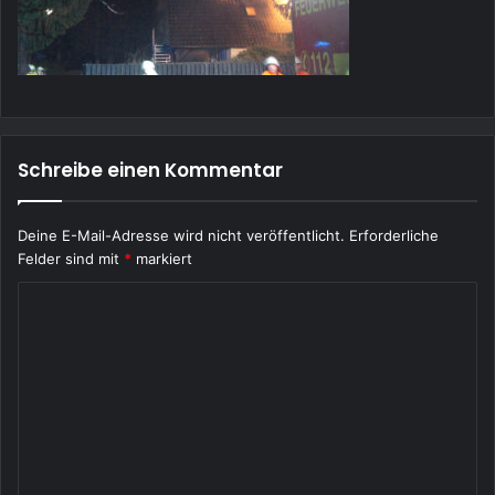
Schreibe einen Kommentar
Deine E-Mail-Adresse wird nicht veröffentlicht.
Erforderliche
Felder sind mit
*
markiert
K
o
m
m
e
n