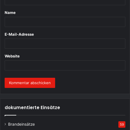
t
Name
a
r
*
E-Mail-Adresse
Website
dokumentierte Einsätze
Brandeinsätze
59