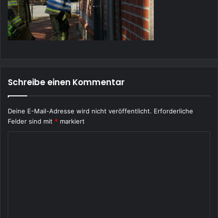
Schreibe einen Kommentar
Deine E-Mail-Adresse wird nicht veröffentlicht.
Erforderliche
Felder sind mit
*
markiert
K
o
m
m
e
n