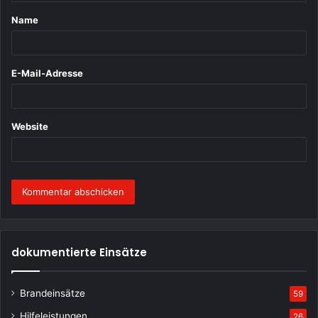
t
Name
a
r
*
E-Mail-Adresse
Website
dokumentierte Einsätze
Brandeinsätze
59
Hilfeleistungen
26