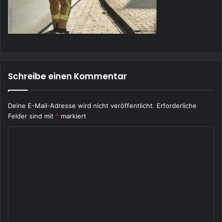
Schreibe einen Kommentar
Deine E-Mail-Adresse wird nicht veröffentlicht.
Erforderliche
Felder sind mit
*
markiert
K
o
m
m
e
n