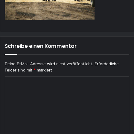
Schreibe einen Kommentar
Deine E-Mail-Adresse wird nicht veröffentlicht.
Erforderliche
Felder sind mit
*
markiert
K
o
m
m
e
n