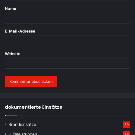
t
Name
a
r
*
E-Mail-Adresse
Website
dokumentierte Einsätze
Brandeinsätze
59
Hilfeleistungen
26