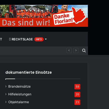
T
RECHTSLAGE
INFO
Suchen
nach
dokumentierte Einsätze
Brandeinsätze
59
Hilfeleistungen
26
Objektalarme
23