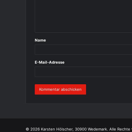
m
e
n
t
Name
a
r
*
E-Mail-Adresse
© 2026 Karsten Hölscher, 30900 Wedemark. Alle Rechte 