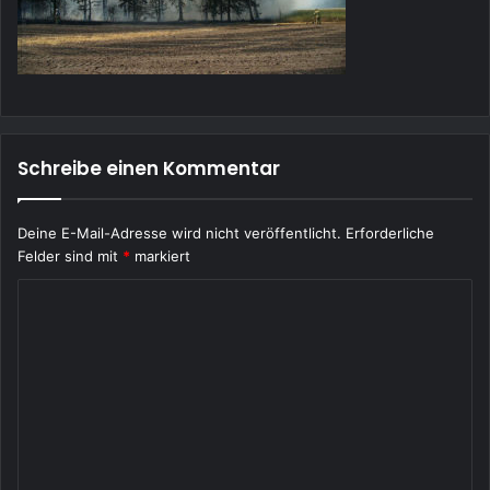
Schreibe einen Kommentar
Deine E-Mail-Adresse wird nicht veröffentlicht.
Erforderliche
Felder sind mit
*
markiert
K
o
m
m
e
n