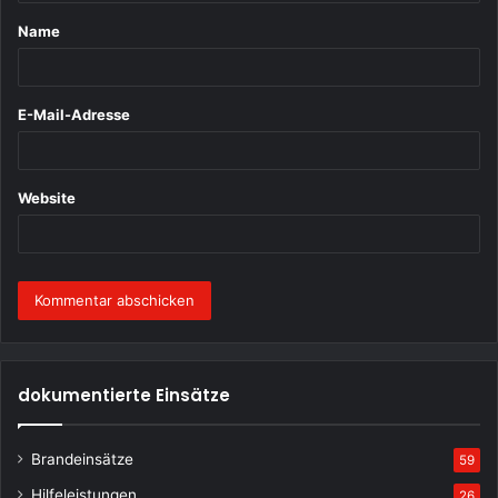
t
Name
a
r
*
E-Mail-Adresse
Website
dokumentierte Einsätze
Brandeinsätze
59
Hilfeleistungen
26