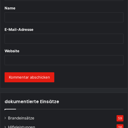
t
Name
a
r
*
E-Mail-Adresse
Website
dokumentierte Einsätze
Brandeinsätze
59
Hilfeleistungen
26