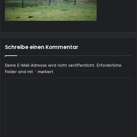
Schreibe einen Kommentar
Deine E-Mail-Adresse wird nicht veröffentlicht.
Erforderliche
Felder sind mit
*
markiert
K
o
m
m
e
n