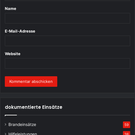
t
Name
a
r
*
E-Mail-Adresse
Website
dokumentierte Einsätze
Brandeinsätze
59
Hilfeleistungen
26