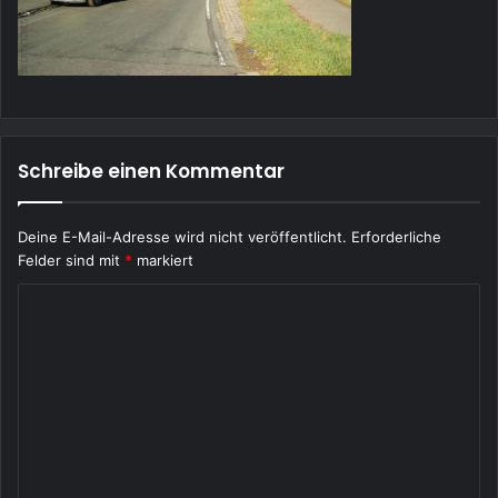
Schreibe einen Kommentar
Deine E-Mail-Adresse wird nicht veröffentlicht.
Erforderliche
Felder sind mit
*
markiert
K
o
m
m
e
n